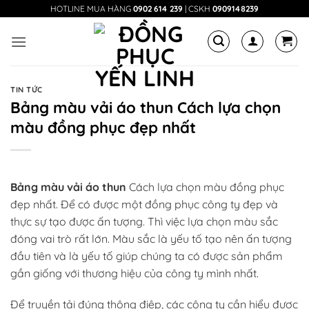
Bỏ
HOTLINE MUA HÀNG
0902 614 239
| CSKH
0909148239
qua
nội
dung
TIN TỨC
Bảng màu vải áo thun Cách lựa chọn
màu đồng phục đẹp nhất
Bảng màu vải áo thun
Cách lựa chọn màu đồng phục
đẹp nhất. Để có được một đồng phục công ty đẹp và
thực sự tạo được ấn tượng. Thì việc lựa chọn màu sắc
đóng vai trò rất lớn. Màu sắc là yếu tố tạo nên ấn tượng
đầu tiên và là yếu tố giúp chúng ta có được sản phẩm
gần giống với thương hiệu của công ty mình nhất.
Để truyền tải đúng thông điệp, các công ty cần hiểu được