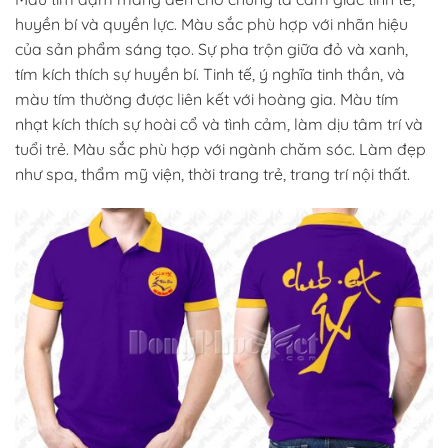
huyền bí và quyền lực. Màu sắc phù hợp với nhãn hiệu
của sản phẩm sáng tạo. Sự pha trộn giữa đỏ và xanh,
tím kích thích sự huyền bí. Tinh tế, ý nghĩa tinh thần, và
màu tím thường được liên kết với hoàng gia. Màu tím
nhạt kích thích sự hoài cổ và tình cảm, làm dịu tâm trí và
tuổi trẻ. Màu sắc phù hợp với ngành chăm sóc. Làm đẹp
như spa, thẩm mỹ viện, thời trang trẻ, trang trí nội thất.