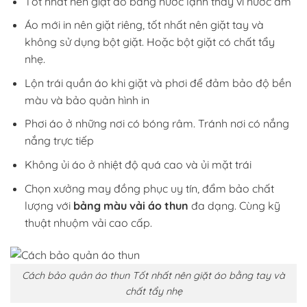
Tốt nhất nên giặt áo bằng nước lạnh thay vì nước ấm
Áo mới in nên giặt riêng, tốt nhất nên giặt tay và
không sử dụng bột giặt. Hoặc bột giặt có chất tẩy
nhẹ.
Lộn trái quần áo khi giặt và phơi để đảm bảo độ bền
màu và bảo quản hình in
Phơi áo ở những nơi có bóng râm. Tránh nơi có nắng
nắng trực tiếp
Không ủi áo ở nhiệt độ quá cao và ủi mặt trái
Chọn xưởng may đồng phục uy tín, đẩm bảo chất
lượng với
bảng màu vải áo thun
đa dạng. Cùng kỹ
thuật nhuộm vải cao cấp.
Cách bảo quản áo thun
Tốt nhất nên giặt áo bằng tay và
chất tẩy nhẹ