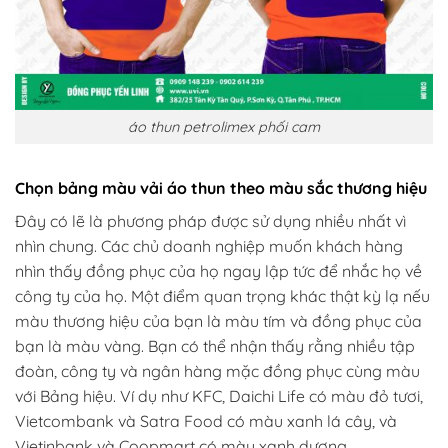
áo thun petrolimex phối cam
Chọn bảng màu vải áo thun theo màu sắc thương hiệu
Đây có lẽ là phương pháp được sử dụng nhiều nhất vì
nhìn chung. Các chủ doanh nghiệp muốn khách hàng
nhìn thấy đồng phục của họ ngay lập tức để nhắc họ về
công ty của họ. Một điểm quan trọng khác thật kỳ lạ nếu
màu thương hiệu của bạn là màu tím và đồng phục của
bạn là màu vàng. Bạn có thể nhận thấy rằng nhiều tập
đoàn, công ty và ngân hàng mặc đồng phục cùng màu
với Bảng hiệu. Ví dụ như KFC, Daichi Life có màu đỏ tươi,
Vietcombank và Satra Food có màu xanh lá cây, và
Vietinbank và Coopmart có màu xanh dương.