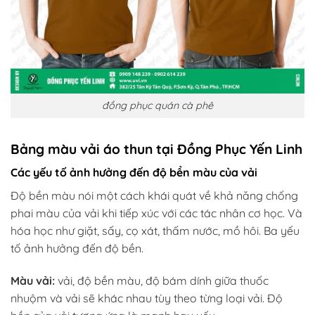
đồng phục quán cà phê
Bảng màu vải áo thun tại Đồng Phục Yến Linh
Các yếu tố ảnh hưởng đến độ bền màu của vải
Độ bền màu nói một cách khái quát về khả năng chống
phai màu của vải khi tiếp xúc với các tác nhân cơ học. Và
hóa học như giặt, sấy, cọ xát, thấm nước, mồ hôi. Ba yếu
tố ảnh hưởng đến độ bền.
Màu vải:
vải, độ bền màu, độ bám dính giữa thuốc
nhuộm và vải sẽ khác nhau tùy theo từng loại vải. Độ