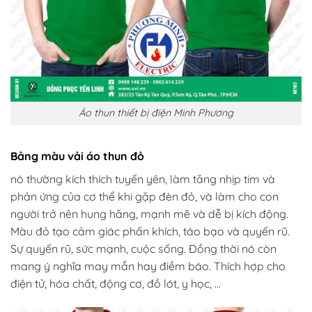
Áo thun thiết bị điện Minh Phương
Bảng màu vải áo thun đỏ
nó thường kích thích tuyến yên, làm tăng nhịp tim và
phản ứng của cơ thể khi gặp đèn đỏ, và làm cho con
người trở nên hung hăng, mạnh mẽ và dễ bị kích động.
Màu đỏ tạo cảm giác phấn khích, táo bạo và quyến rũ.
Sự quyến rũ, sức mạnh, cuộc sống. Đồng thời nó còn
mang ý nghĩa may mắn hay điềm báo. Thích hợp cho
điện tử, hóa chất, động cơ, đồ lót, y học, …