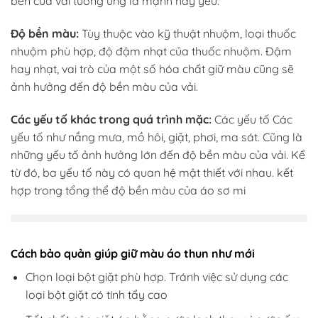
bền của vải tương ứng là mạnh hay yếu.
Độ bền màu:
Tùy thuộc vào kỹ thuật nhuộm, loại thuốc
nhuộm phù hợp, độ đậm nhạt của thuốc nhuộm. Đậm
hay nhạt, vai trò của một số hóa chất giữ màu cũng sẽ
ảnh hưởng đến độ bền màu của vải.
Các yếu tố khác trong quá trình mặc:
Các yếu tố Các
yếu tố như nắng mưa, mồ hôi, giặt, phơi, ma sát. Cũng là
những yếu tố ảnh hưởng lớn đến độ bền màu của vải. Kể
từ đó, ba yếu tố này có quan hệ mật thiết với nhau. kết
hợp trong tổng thể độ bền màu của áo sơ mi
Cách bảo quản giúp giữ màu áo thun như mới
Chọn loại bột giặt phù hợp. Tránh việc sử dụng các
loại bột giặt có tính tẩy cao