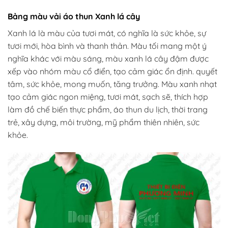
Bảng màu vải áo thun Xanh lá cây
Xanh lá là màu của tươi mát, có nghĩa là sức khỏe, sự
tươi mới, hòa bình và thanh thản. Màu tối mang một ý
nghĩa khác với màu sáng, màu xanh lá cây đậm được
xếp vào nhóm màu cổ điển, tạo cảm giác ổn định. quyết
tâm, sức khỏe, mong muốn, tăng trưởng. Màu xanh nhạt
tạo cảm giác ngon miệng, tươi mát, sạch sẽ, thích hợp
làm đồ chế biến thực phẩm, áo thun du lịch, thời trang
trẻ, xây dựng, môi trường, mỹ phẩm thiên nhiên, sức
khỏe.