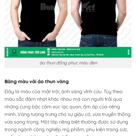
áo thun đồng phục màu đen
Bảng màu vải áo thun vàng
Đây là màu của mặt trời, ánh sáng vĩnh cửu. Tùy theo
màu sắc đậm nhạt khác nhau mà con người trải qua
những cung bậc cảm xúc lạc quan, ấm áp của riêng
mình. Vàng tượng trưng cho sự giàu có, vừa truyền thống
vừa sang trọng. Một lớp riêng biệt thường được sử dụng
trong ngành công nghiệp mỹ phẩm, phụ kiện trang sức,