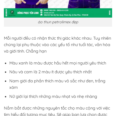
áo thun petrolimex đẹp
Mỗi người đều có nhận thức thị giác khác nhau. Tuy nhiên
chúng lại phụ thuộc vào các yếu tố như tuổi tác, văn hóa
và giới tính. Chẳng hạn
Màu xanh là màu được hầu hết mọi người yêu thích
Nâu và cam là 2 màu ít được yêu thích nhất
Nam giới đa phần thích màu vô sắc như đen, trắng
xám
Nữ giới lại thích những màu nhạt và nhẹ nhàng
Nắm bắt được những nguyên tắc chọ màu cộng với việc
tìm hiểu đối tượng mục tiêu. Sẽ giúp bạn lựa chọn được