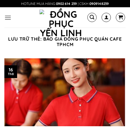
Bỏ
HOTLINE MUA HÀNG
0902 614 239
| CSKH
0909148239
qua
nội
dung
LƯU TRỮ THẺ:
BÁO GIÁ ĐỒNG PHỤC QUÁN CAFE
TPHCM
16
Th8