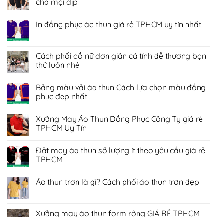
cho mọi dịp
Không
có
In đồng phục áo thun giá rẻ TPHCM uy tín nhất
bình
luận
Không
ở
có
Áo
bình
thun
luận
Cách phối đồ nữ đơn giản cá tính dễ thương bạn
đồng
ở
phục
thử luôn nhé
In
giá
đồng
rẻ
Không
phục
Giải
có
áo
Bảng màu vải áo thun Cách lựa chọn màu đồng
pháp
bình
thun
tỏa
luận
phục đẹp nhất
giá
sáng
ở
rẻ
cho
Cách
Không
TPHCM
mọi
phối
có
uy
Xưởng May Áo Thun Đồng Phục Công Ty giá rẻ
dịp
đồ
bình
tín
nữ
luận
TPHCM Uy Tín
nhất
đơn
ở
giản
Bảng
Không
cá
màu
có
Đặt may áo thun số lượng ít theo yêu cầu giá rẻ
tính
vải
bình
dễ
áo
luận
TPHCM
thương
thun
ở
bạn
Cách
Xưởng
Không
thử
lựa
May
có
Áo thun trơn là gì? Cách phối áo thun trơn đẹp
luôn
chọn
Áo
bình
nhé
màu
Thun
luận
Không
đồng
Đồng
ở
có
phục
Phục
Đặt
bình
đẹp
Công
may
luận
Xưởng may áo thun form rộng GIÁ RẺ TPHCM
nhất
Ty
áo
ở