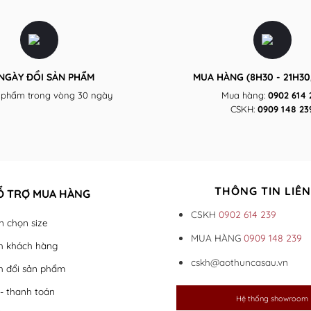
 NGÀY ĐỔI SẢN PHẨM
MUA HÀNG (8H30 - 21H30,
 phẩm trong vòng 30 ngày
Mua hàng:
0902 614 
CSKH:
0909 148 23
THÔNG TIN LIÊN
Ỗ TRỢ MUA HÀNG
CSKH
0902 614 239
 chọn size
MUA HÀNG
0909 148 239
h khách hàng
cskh@aothuncasau.vn
h đổi sản phẩm
- thanh toán
Hệ thống showroom