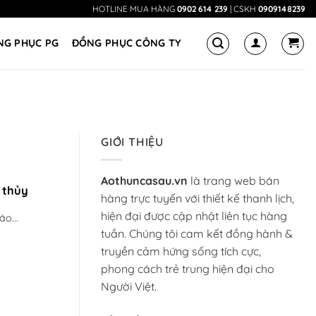
HOTLINE MUA HÀNG
0902 614 239
| CSKH
0909148239
NG PHỤC PG
ĐỒNG PHỤC CÔNG TY
GIỚI THIỆU
Aothuncasau.vn
là trang web bán
 thủy
hàng trực tuyến với thiết kế thanh lịch,
hiện đại được cập nhật liên tục hàng
o...
tuần. Chúng tôi cam kết đồng hành &
truyền cảm hứng sống tích cực,
phong cách trẻ trung hiện đại cho
Người Việt.