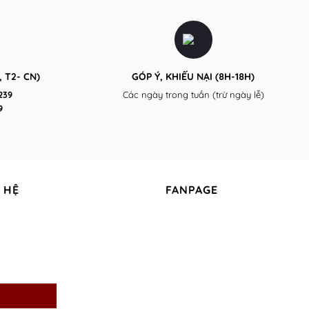
áo
may
thun
để
polo
quảng
nam
bá
nữ
thương
Gía
hiệu
Rẻ
tại
TPHCM
 T2- CN)
GÓP Ý, KHIẾU NẠI (8H-18H)
Uy
Tín
239
Các ngày trong tuần (trừ ngày lễ)
9
 HỆ
FANPAGE