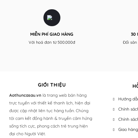
MIỄN PHÍ GIAO HÀNG
30
Với hoá đơn từ 500.000đ
Đổi sản
GIỚI THIỆU
H
Aothuncasau.vn
là trang web bán hàng
Hướng dẫn
trực tuyến với thiết kế thanh lịch, hiện đại
Chính sác
được cập nhật liên tục hàng tuần. Chúng
tôi cam kết đồng hành & truyền cảm hứng
Chính sác
sống tích cực, phong cách trẻ trung hiện
Giao hàng
đại cho Người Việt.