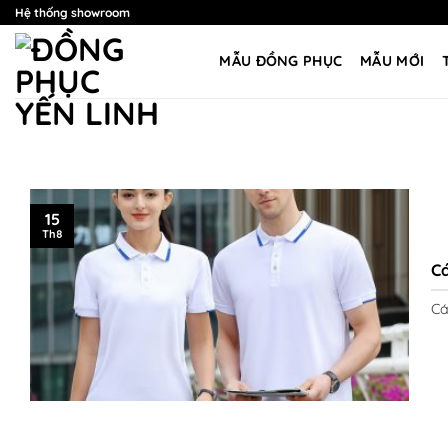
Bỏ
Hệ thống showroom
qua
nội
MẪU ĐỒNG PHỤC
MẪU MỚI
dung
15
Th8
C
Cá