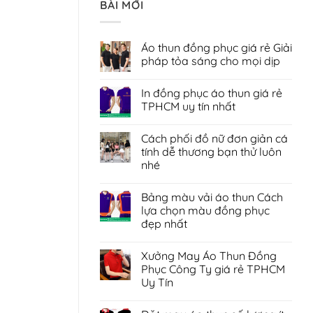
BÀI MỚI
Áo thun đồng phục giá rẻ Giải
pháp tỏa sáng cho mọi dịp
Không
có
In đồng phục áo thun giá rẻ
bình
luận
TPHCM uy tín nhất
ở
Áo
Không
thun
có
Cách phối đồ nữ đơn giản cá
đồng
bình
phục
luận
tính dễ thương bạn thử luôn
giá
ở
nhé
rẻ
In
Giải
đồng
Không
pháp
phục
có
tỏa
áo
Bảng màu vải áo thun Cách
bình
sáng
thun
luận
lựa chọn màu đồng phục
cho
giá
ở
mọi
rẻ
đẹp nhất
Cách
dịp
TPHCM
phối
uy
Không
đồ
tín
có
nữ
Xưởng May Áo Thun Đồng
nhất
bình
đơn
luận
Phục Công Ty giá rẻ TPHCM
giản
ở
cá
Uy Tín
Bảng
tính
màu
dễ
Không
vải
thương
có
áo