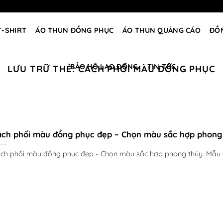
T-SHIRT
ÁO THUN ĐỒNG PHỤC
ÁO THUN QUẢNG CÁO
ĐỒ
BẢO HỘ LAO ĐỘNG
TIN TỨC
LƯU TRỮ THẺ:
CÁCH PHỐI MÀU ĐỒNG PHỤC
ách phối màu đồng phục đẹp – Chọn màu sắc hợp phong
ch phối màu đồng phục đẹp - Chọn màu sắc hợp phong thủy. Mẫu á