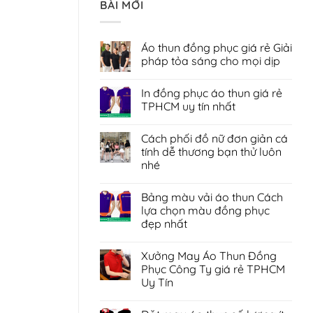
BÀI MỚI
Áo thun đồng phục giá rẻ Giải
pháp tỏa sáng cho mọi dịp
Không
có
In đồng phục áo thun giá rẻ
bình
luận
TPHCM uy tín nhất
ở
Áo
Không
thun
có
Cách phối đồ nữ đơn giản cá
đồng
bình
phục
luận
tính dễ thương bạn thử luôn
giá
ở
nhé
rẻ
In
Giải
đồng
Không
pháp
phục
có
tỏa
áo
Bảng màu vải áo thun Cách
bình
sáng
thun
luận
lựa chọn màu đồng phục
cho
giá
ở
mọi
rẻ
đẹp nhất
Cách
dịp
TPHCM
phối
uy
Không
đồ
tín
có
nữ
Xưởng May Áo Thun Đồng
nhất
bình
đơn
luận
Phục Công Ty giá rẻ TPHCM
giản
ở
cá
Uy Tín
Bảng
tính
màu
dễ
Không
vải
thương
có
áo