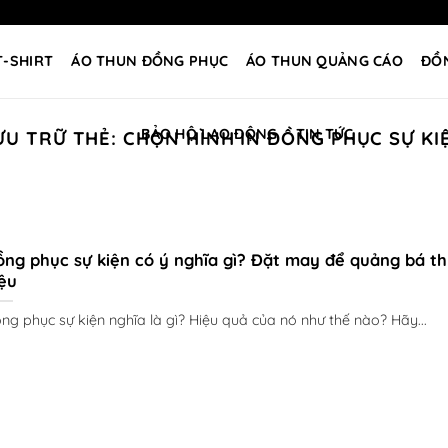
T-SHIRT
ÁO THUN ĐỒNG PHỤC
ÁO THUN QUẢNG CÁO
ĐỒ
BẢO HỘ LAO ĐỘNG
TIN TỨC
ƯU TRỮ THẺ:
CHỌN HÌNH IN ĐỒNG PHỤC SỰ KI
ng phục sự kiện có ý nghĩa gì? Đặt may để quảng bá t
ệu
ng phục sự kiện nghĩa là gì? Hiệu quả của nó như thế nào? Hãy...