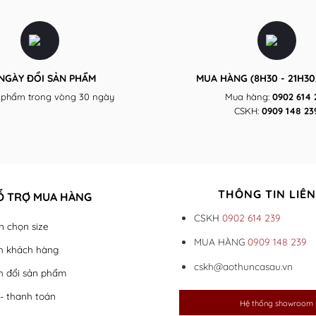
 NGÀY ĐỔI SẢN PHẨM
MUA HÀNG (8H30 - 21H30,
 phẩm trong vòng 30 ngày
Mua hàng:
0902 614 
CSKH:
0909 148 23
THÔNG TIN LIÊN
Ỗ TRỢ MUA HÀNG
CSKH
0902 614 239
 chọn size
MUA HÀNG
0909 148 239
h khách hàng
cskh@aothuncasau.vn
h đổi sản phẩm
- thanh toán
Hệ thống showroom