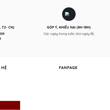
áo
may
thun
để
polo
quảng
nam
bá
nữ
thương
Gía
hiệu
Rẻ
tại
TPHCM
 T2- CN)
GÓP Ý, KHIẾU NẠI (8H-18H)
Uy
Tín
239
Các ngày trong tuần (trừ ngày lễ)
9
 HỆ
FANPAGE