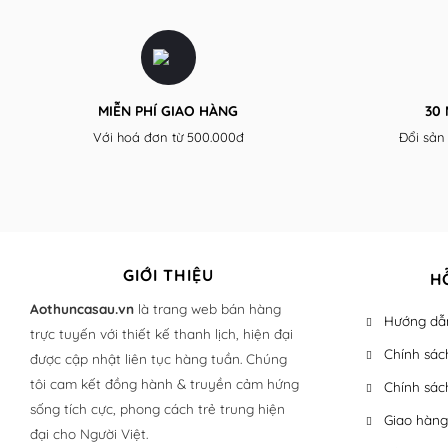
MIỄN PHÍ GIAO HÀNG
30
Với hoá đơn từ 500.000đ
Đổi sản
GIỚI THIỆU
H
Aothuncasau.vn
là trang web bán hàng
Hướng dẫn
trực tuyến với thiết kế thanh lịch, hiện đại
Chính sác
được cập nhật liên tục hàng tuần. Chúng
tôi cam kết đồng hành & truyền cảm hứng
Chính sác
sống tích cực, phong cách trẻ trung hiện
Giao hàng
đại cho Người Việt.