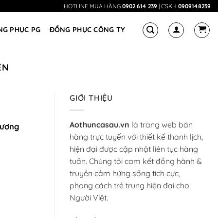
HOTLINE MUA HÀNG
0902 614 239
| CSKH
0909148239
NG PHỤC PG
ĐỒNG PHỤC CÔNG TY
ỆN
GIỚI THIỆU
Aothuncasau.vn
là trang web bán
hương
hàng trực tuyến với thiết kế thanh lịch,
hiện đại được cập nhật liên tục hàng
tuần. Chúng tôi cam kết đồng hành &
truyền cảm hứng sống tích cực,
phong cách trẻ trung hiện đại cho
Người Việt.