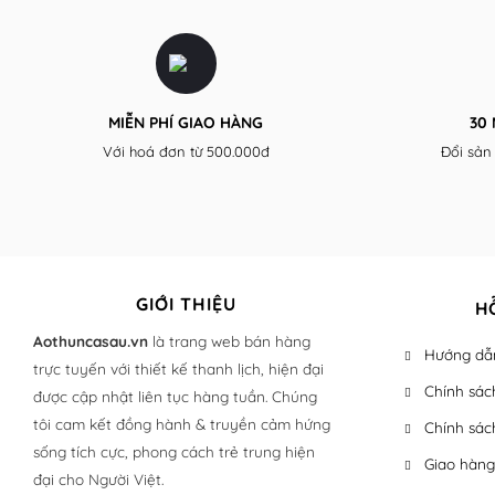
MIỄN PHÍ GIAO HÀNG
30
Với hoá đơn từ 500.000đ
Đổi sản
GIỚI THIỆU
H
Aothuncasau.vn
là trang web bán hàng
Hướng dẫn
trực tuyến với thiết kế thanh lịch, hiện đại
Chính sác
được cập nhật liên tục hàng tuần. Chúng
tôi cam kết đồng hành & truyền cảm hứng
Chính sác
sống tích cực, phong cách trẻ trung hiện
Giao hàng
đại cho Người Việt.