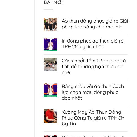
BÀI MỚI
Áo thun đồng phục giá rẻ Giải
pháp tỏa sáng cho mọi dịp
Không
có
In đồng phục áo thun giá rẻ
bình
luận
TPHCM uy tín nhất
ở
Áo
Không
thun
có
Cách phối đồ nữ đơn giản cá
đồng
bình
phục
luận
tính dễ thương bạn thử luôn
giá
ở
nhé
rẻ
In
Giải
đồng
Không
pháp
phục
có
tỏa
áo
Bảng màu vải áo thun Cách
bình
sáng
thun
luận
lựa chọn màu đồng phục
cho
giá
ở
mọi
rẻ
đẹp nhất
Cách
dịp
TPHCM
phối
uy
Không
đồ
tín
có
nữ
Xưởng May Áo Thun Đồng
nhất
bình
đơn
luận
Phục Công Ty giá rẻ TPHCM
giản
ở
cá
Uy Tín
Bảng
tính
màu
dễ
Không
vải
thương
có
áo