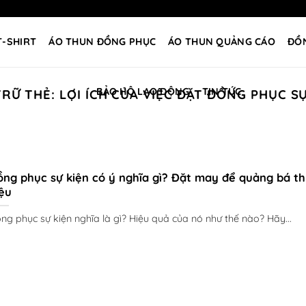
T-SHIRT
ÁO THUN ĐỒNG PHỤC
ÁO THUN QUẢNG CÁO
ĐỒ
BẢO HỘ LAO ĐỘNG
TIN TỨC
TRỮ THẺ:
LỢI ÍCH CỦA VIỆC ĐẶT ĐỒNG PHỤC S
ng phục sự kiện có ý nghĩa gì? Đặt may để quảng bá t
ệu
ng phục sự kiện nghĩa là gì? Hiệu quả của nó như thế nào? Hãy...