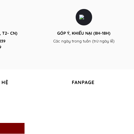
áo
may
thun
để
polo
quảng
nam
bá
nữ
thương
Gía
hiệu
Rẻ
tại
TPHCM
 T2- CN)
GÓP Ý, KHIẾU NẠI (8H-18H)
Uy
Tín
239
Các ngày trong tuần (trừ ngày lễ)
9
 HỆ
FANPAGE