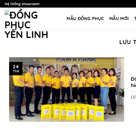
Bỏ
Hệ thống showroom
qua
nội
MẪU ĐỒNG PHỤC
MẪU MỚI
dung
LƯU 
24
Th8
Đồ
hi
Đồ