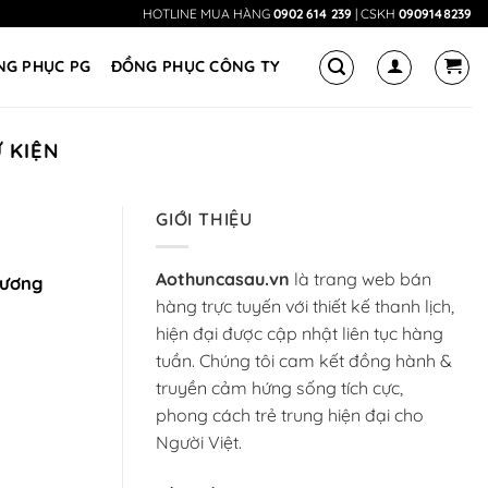
HOTLINE MUA HÀNG
0902 614 239
| CSKH
0909148239
NG PHỤC PG
ĐỒNG PHỤC CÔNG TY
Ự KIỆN
GIỚI THIỆU
Aothuncasau.vn
là trang web bán
hương
hàng trực tuyến với thiết kế thanh lịch,
hiện đại được cập nhật liên tục hàng
tuần. Chúng tôi cam kết đồng hành &
truyền cảm hứng sống tích cực,
phong cách trẻ trung hiện đại cho
Người Việt.