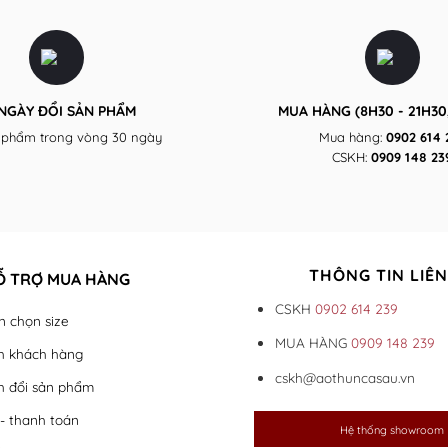
 NGÀY ĐỔI SẢN PHẨM
MUA HÀNG (8H30 - 21H30,
 phẩm trong vòng 30 ngày
Mua hàng:
0902 614 
CSKH:
0909 148 23
THÔNG TIN LIÊN
Ỗ TRỢ MUA HÀNG
CSKH
0902 614 239
 chọn size
MUA HÀNG
0909 148 239
h khách hàng
cskh@aothuncasau.vn
h đổi sản phẩm
- thanh toán
Hệ thống showroom