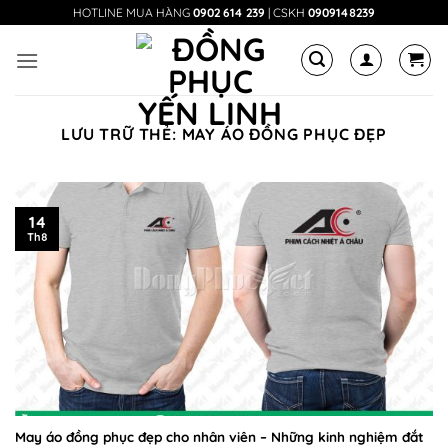
Bỏ
HOTLINE MUA HÀNG
0902 614 239
| CSKH
0909148239
qua
nội
dung
LƯU TRỮ THẺ:
MAY ÁO ĐỒNG PHỤC ĐẸP
14
Th8
May áo đồng phục đẹp cho nhân viên – Những kinh nghiệm đắt