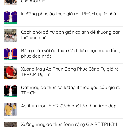
cho mọi dịp
Không
có
In đồng phục áo thun giá rẻ TPHCM uy tín nhất
bình
luận
Không
ở
có
Áo
bình
thun
luận
Cách phối đồ nữ đơn giản cá tính dễ thương bạn
đồng
ở
phục
thử luôn nhé
In
giá
đồng
rẻ
Không
phục
Giải
có
áo
Bảng màu vải áo thun Cách lựa chọn màu đồng
pháp
bình
thun
tỏa
luận
phục đẹp nhất
giá
sáng
ở
rẻ
cho
Cách
Không
TPHCM
mọi
phối
có
uy
Xưởng May Áo Thun Đồng Phục Công Ty giá rẻ
dịp
đồ
bình
tín
nữ
luận
TPHCM Uy Tín
nhất
đơn
ở
giản
Bảng
Không
cá
màu
có
Đặt may áo thun số lượng ít theo yêu cầu giá rẻ
tính
vải
bình
dễ
áo
luận
TPHCM
thương
thun
ở
bạn
Cách
Xưởng
Không
thử
lựa
May
có
Áo thun trơn là gì? Cách phối áo thun trơn đẹp
luôn
chọn
Áo
bình
nhé
màu
Thun
luận
Không
đồng
Đồng
ở
có
phục
Phục
Đặt
bình
đẹp
Công
may
luận
Xưởng may áo thun form rộng GIÁ RẺ TPHCM
nhất
Ty
áo
ở