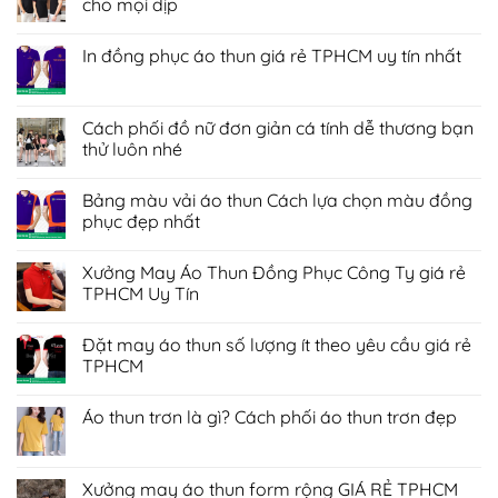
cho mọi dịp
Không
có
In đồng phục áo thun giá rẻ TPHCM uy tín nhất
bình
luận
Không
ở
có
Áo
bình
thun
luận
Cách phối đồ nữ đơn giản cá tính dễ thương bạn
đồng
ở
phục
thử luôn nhé
In
giá
đồng
rẻ
Không
phục
Giải
có
áo
Bảng màu vải áo thun Cách lựa chọn màu đồng
pháp
bình
thun
tỏa
luận
phục đẹp nhất
giá
sáng
ở
rẻ
cho
Cách
Không
TPHCM
mọi
phối
có
uy
Xưởng May Áo Thun Đồng Phục Công Ty giá rẻ
dịp
đồ
bình
tín
nữ
luận
TPHCM Uy Tín
nhất
đơn
ở
giản
Bảng
Không
cá
màu
có
Đặt may áo thun số lượng ít theo yêu cầu giá rẻ
tính
vải
bình
dễ
áo
luận
TPHCM
thương
thun
ở
bạn
Cách
Xưởng
Không
thử
lựa
May
có
Áo thun trơn là gì? Cách phối áo thun trơn đẹp
luôn
chọn
Áo
bình
nhé
màu
Thun
luận
Không
đồng
Đồng
ở
có
phục
Phục
Đặt
bình
đẹp
Công
may
luận
Xưởng may áo thun form rộng GIÁ RẺ TPHCM
nhất
Ty
áo
ở