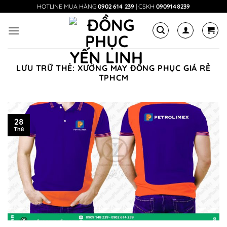
Bỏ
HOTLINE MUA HÀNG
0902 614 239
| CSKH
0909148239
qua
nội
dung
LƯU TRỮ THẺ:
XƯỞNG MAY ĐỒNG PHỤC GIÁ RẺ
TPHCM
28
Th8