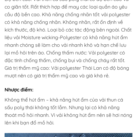
co giãn tốt. Rất thích hợp để may các loại quần áo yêu
cầu độ bền cao. Khả năng chống nhăn tốt: vải polyester
có khả năng chống nhăn. Không nhăn, rất ổn định về
kích thước, độ khó. Loại bỏ các tác động bên ngoài. Chất
liệu vải Moisture wicking-Polyester có khả năng hút ẩm
nhanh chóng sẽ làm cho vải nhanh khô và hạn chế lưu
lại mồ hôi trên áo. Chống thấm nước: Vải polyester có
đặc tính chống thấm, chống bụi và chống cháy rất tốt.
Giá trị thẩm mỹ cao: Vải polyester Thái Lan có độ bóng
mượt nên có giá trị thẩm mỹ cao và giá khá rẻ.
Nhược điểm:
Không thể hút ẩm – khả năng hút ẩm của vải thun cá
sấu poly thái không tốt lắm. Nhưng lại có khả năng
thoát mồ hôi nhanh. Vì vải không hút ẩm nên sẽ hơi nóng
lên khi bạn đổ mồ hôi.