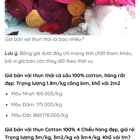
Giá bán vải thun thái là bao nhiêu?
Lưu ý:
Bảng giá dưới đây chỉ mang tính chất tham khảo,
bởi vì giá bán còn thay đổi theo thời vụ.
Giá bán vải thun thái cá sấu 100% cotton, hàng rất
đẹp: Trọng lượng 1.8m/kg căng kim, khổ vải 2m2
Màu Nhạt: 160.000/kg
Màu Đậm: 175.000/kg
Màu Đặc Biệt:178.000/kg
Giá bán vải thun Cotton 100% 4 Chiều hàng đẹp, giá rẻ:
Trọng lượng 3m/kg, 3m2/kg và 3m4/kg. Khổ vải 1m7