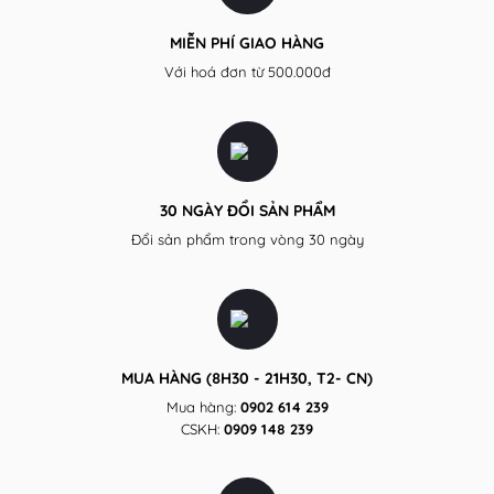
thương
Rẻ
hiệu
tại
TPHCM
MIỄN PHÍ GIAO HÀNG
Uy
Tín
Với hoá đơn từ 500.000đ
30 NGÀY ĐỔI SẢN PHẨM
Đổi sản phẩm trong vòng 30 ngày
MUA HÀNG (8H30 - 21H30, T2- CN)
Mua hàng:
0902 614 239
CSKH:
0909 148 239