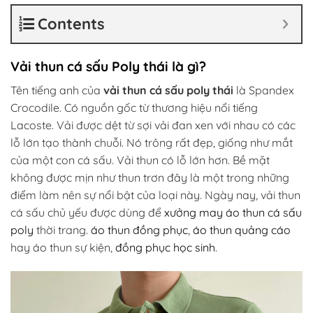
Contents
Vải thun cá sấu Poly thái là gì?
Tên tiếng anh của
vải thun cá sấu poly thái
là Spandex
Crocodile. Có nguồn gốc từ thương hiệu nổi tiếng
Lacoste. Vải được dệt từ sợi vải đan xen với nhau có các
lỗ lớn tạo thành chuỗi. Nó trông rất đẹp, giống như mắt
của một con cá sấu. Vải thun có lỗ lớn hơn. Bề mặt
không được mịn như thun trơn đây là một trong những
điểm làm nên sự nổi bật của loại này. Ngày nay, vải thun
cá sấu chủ yếu được dùng để
xưởng may áo thun cá sấu
poly
thời trang.
áo thun đồng phục
,
áo thun quảng cáo
hay áo thun sự kiện,
đồng phục học sinh
.