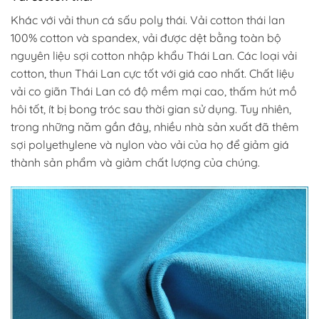
Khác với vải thun cá sấu poly thái. Vải cotton thái lan
100% cotton và spandex, vải được dệt bằng toàn bộ
nguyên liệu sợi cotton nhập khẩu Thái Lan. Các loại vải
cotton, thun Thái Lan cực tốt với giá cao nhất. Chất liệu
vải co giãn Thái Lan có độ mềm mại cao, thấm hút mồ
hôi tốt, ít bị bong tróc sau thời gian sử dụng. Tuy nhiên,
trong những năm gần đây, nhiều nhà sản xuất đã thêm
sợi polyethylene và nylon vào vải của họ để giảm giá
thành sản phẩm và giảm chất lượng của chúng.