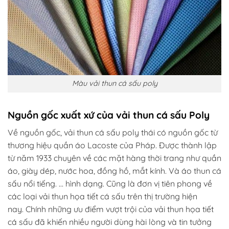
Màu vải thun cá sấu poly
Nguồn gốc xuất xứ của vải thun cá sấu Poly
Về nguồn gốc, vải thun cá sấu poly thái có nguồn gốc từ
thương hiệu quần áo Lacoste của Pháp. Được thành lập
từ năm 1933 chuyên về các mặt hàng thời trang như quần
áo, giày dép, nước hoa, đồng hồ, mắt kính. Và áo thun cá
sấu nổi tiếng. … hình dạng. Cũng là đơn vị tiên phong về
các loại vải thun họa tiết cá sấu trên thị trường hiện
nay. Chính những ưu điểm vượt trội của vải thun họa tiết
cá sấu đã khiến nhiều người dùng hài lòng và tin tưởng