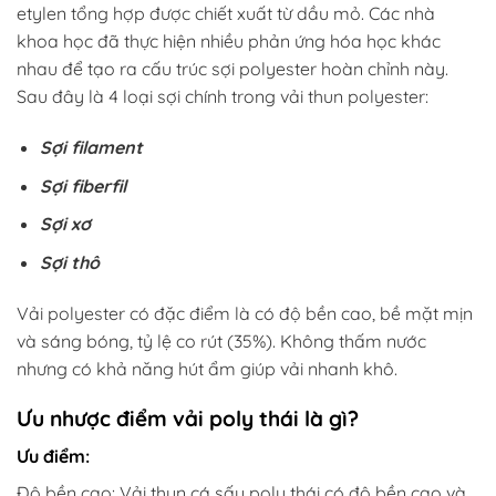
etylen tổng hợp được chiết xuất từ ​​dầu mỏ. Các nhà
khoa học đã thực hiện nhiều phản ứng hóa học khác
nhau để tạo ra cấu trúc sợi polyester hoàn chỉnh này.
Sau đây là 4 loại sợi chính trong vải thun polyester:
Sợi filament
Sợi fiberfil
Sợi xơ
Sợi thô
Vải polyester có đặc điểm là có độ bền cao, bề mặt mịn
và sáng bóng, tỷ lệ co rút (35%). Không thấm nước
nhưng có khả năng hút ẩm giúp vải nhanh khô.
Ưu nhược điểm vải poly thái là gì?
Ưu điểm:
Độ bền cao: Vải thun cá sấu poly thái có độ bền cao và