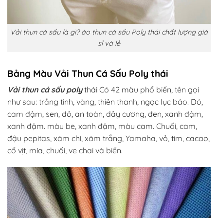
Vải thun cá sấu là gì? áo thun cá sấu Poly thái chất lượng giá
sỉ và lẻ
Bảng Màu Vải Thun Cá Sấu Poly thái
Vải thun cá sấu poly
thái Có 42 màu phổ biến, tên gọi
như sau: trắng tinh, vàng, thiên thanh, ngọc lục bảo. Đỏ,
cam đậm, sen, đỏ, an toàn, dây cương, đen, xanh đậm,
xanh đậm. màu be, xanh đậm, màu cam. Chuối, cam,
đậu pepitas, xám chì, xám trắng, Yamaha, vỏ, tím, cacao,
cổ vịt, mía, chuối, ve chai và biển.