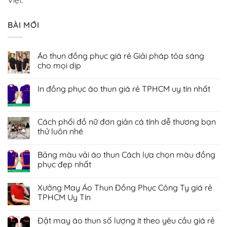
BÀI MỚI
Áo thun đồng phục giá rẻ Giải pháp tỏa sáng
cho mọi dịp
Không
có
In đồng phục áo thun giá rẻ TPHCM uy tín nhất
bình
luận
Không
ở
có
Áo
bình
thun
luận
Cách phối đồ nữ đơn giản cá tính dễ thương bạn
đồng
ở
phục
thử luôn nhé
In
giá
đồng
rẻ
Không
phục
Giải
có
áo
Bảng màu vải áo thun Cách lựa chọn màu đồng
pháp
bình
thun
tỏa
luận
phục đẹp nhất
giá
sáng
ở
rẻ
cho
Cách
Không
TPHCM
mọi
phối
có
uy
Xưởng May Áo Thun Đồng Phục Công Ty giá rẻ
dịp
đồ
bình
tín
nữ
luận
TPHCM Uy Tín
nhất
đơn
ở
giản
Bảng
Không
cá
màu
có
Đặt may áo thun số lượng ít theo yêu cầu giá rẻ
tính
vải
bình