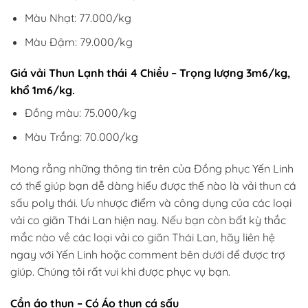
Màu Nhạt: 77.000/kg
Màu Đậm: 79.000/kg
Giá vải Thun Lạnh thái 4 Chiều – Trọng lượng 3m6/kg,
khổ 1m6/kg.
Đồng màu: 75.000/kg
Màu Trắng: 70.000/kg
Mong rằng những thông tin trên của Đồng phục Yến Linh
có thể giúp bạn dễ dàng hiểu được thế nào là vải thun cá
sấu poly thái. Ưu nhược điểm và công dụng của các loại
vải co giãn Thái Lan hiện nay. Nếu bạn còn bất kỳ thắc
mắc nào về các loại vải co giãn Thái Lan, hãy liên hệ
ngay với Yến Linh hoặc comment bên dưới để được trợ
giúp. Chúng tôi rất vui khi được phục vụ bạn.
Cần áo thun – Có Áo thun cá sấu