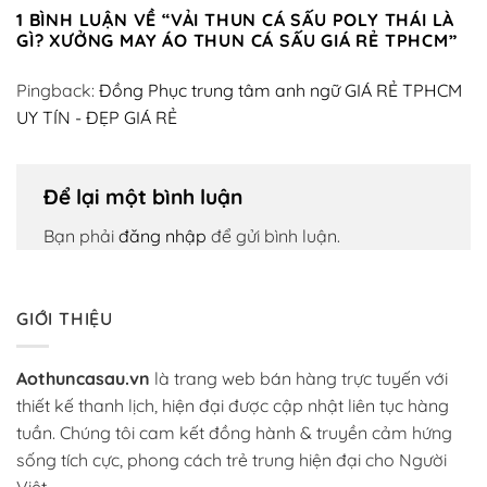
1 BÌNH LUẬN VỀ “
VẢI THUN CÁ SẤU POLY THÁI LÀ
GÌ? XƯỞNG MAY ÁO THUN CÁ SẤU GIÁ RẺ TPHCM
”
Pingback:
Đồng Phục trung tâm anh ngữ GIÁ RẺ TPHCM
UY TÍN - ĐẸP GIÁ RẺ
Để lại một bình luận
Bạn phải
đăng nhập
để gửi bình luận.
GIỚI THIỆU
Aothuncasau.vn
là trang web bán hàng trực tuyến với
thiết kế thanh lịch, hiện đại được cập nhật liên tục hàng
tuần. Chúng tôi cam kết đồng hành & truyền cảm hứng
sống tích cực, phong cách trẻ trung hiện đại cho Người
Việt.