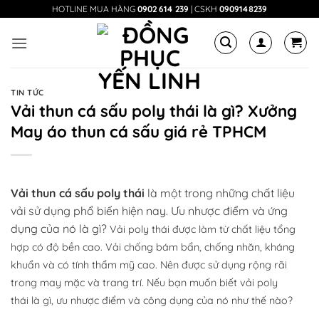
Bỏ
HOTLINE MUA HÀNG
0902 614 239
| CSKH
0909148239
qua
nội
dung
TIN TỨC
Vải thun cá sấu poly thái là gì? Xưởng
May áo thun cá sấu giá rẻ TPHCM
Vải thun cá sấu poly thái
là một trong những chất liệu
vải sử dụng phổ biến hiện nay. Ưu nhược điểm và ứng
dụng của nó là gì?
Vải poly thái
được làm từ
chất liệu
tổng
hợp có độ bền cao. Vải chống bám bẩn, chống nhăn,
khán
g
khuẩn
và
có tính thẩm mỹ cao. Nên được
sử
dụng rộng rãi
trong may mặc và trang trí.
Nếu
bạn
m
uốn
biết
vải
poly
thái
là
gì
,
ư
u
nhược điểm và
cô
ng
dụng của nó nh
ư thế
nào?