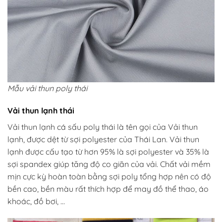
Mẫu vải thun poly thái
Vải thun lạnh thái
Vải thun lạnh cá sấu poly thái là tên gọi của Vải thun
lạnh, được dệt từ sợi polyester của Thái Lan. Vải thun
lạnh được cấu tạo từ hơn 95% là sợi polyester và 35% là
sợi spandex giúp tăng độ co giãn của vải. Chất vải mềm
mịn cực kỳ hoàn toàn bằng sợi poly tổng hợp nên có độ
bền cao, bền màu rất thích hợp để may đồ thể thao, áo
khoác, đồ bơi, …