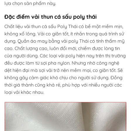
lựa chọn sản phẩm này.
Đặc điểm vải thun cá sấu poly thái
Chất liệu vải thun cá sấu Poly Thái có bề mặt mềm mịn,
không xổ lông. Vải co giãn tốt, ít nhăn trong quá trình sử
dụng. Quần áo may bằng vải poly Thái có tính thẩm mỹ
cao. Chất lượng cao, luôn đổi mới, chiếm được lòng tin
của người dùng. Các loại vải poly hiện nay trên thị trường
đều được làm từ sợi pha nylon. Nhưng nhờ công nghệ
dệt hiện đại mà sợi vải trở nên mềm mại, co giãn tốt. Sẽ
không gây cảm giác khó chịu cho người sử dụng. Đồng
thời giá thành cũng khá rẻ, phù hợp với nhiều người các
loại vải khác nhau.